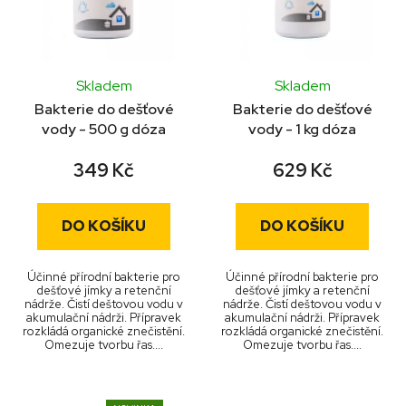
s
r
p
o
r
d
o
u
Skladem
Skladem
Průměrné
d
k
Bakterie do dešťové
Bakterie do dešťové
hodnocení
u
vody - 500 g dóza
vody - 1 kg dóza
t
produktu
k
ů
349 Kč
629 Kč
je
t
5,0
ů
z
DO KOŠÍKU
DO KOŠÍKU
5
hvězdiček.
Účinné přírodní bakterie pro
Účinné přírodní bakterie pro
dešťové jímky a retenční
dešťové jímky a retenční
nádrže. Čistí deštovou vodu v
nádrže. Čistí deštovou vodu v
akumulační nádrži. Přípravek
akumulační nádrži. Přípravek
rozkládá organické znečistění.
rozkládá organické znečistění.
Omezuje tvorbu řas....
Omezuje tvorbu řas....