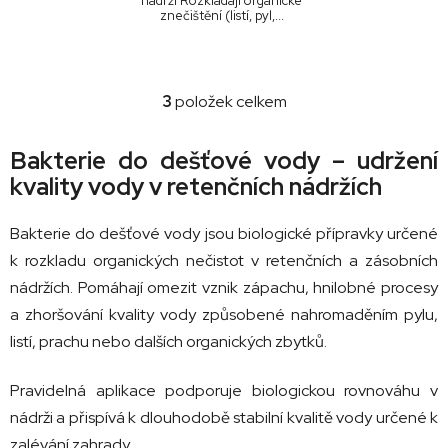
nádrži Rozkládají organické
znečištění (listí, pyl,...
3
položek celkem
O
v
l
Bakterie do dešťové vody – udržení
á
kvality vody v retenčních nádržích
d
a
Bakterie do dešťové vody jsou biologické přípravky určené
c
k rozkladu organických nečistot v retenčních a zásobních
í
p
nádržích. Pomáhají omezit vznik zápachu, hnilobné procesy
r
a zhoršování kvality vody způsobené nahromaděním pylu,
v
listí, prachu nebo dalších organických zbytků.
k
y
Pravidelná aplikace podporuje biologickou rovnováhu v
v
ý
nádrži a přispívá k dlouhodobě stabilní kvalitě vody určené k
p
zalévání zahrady.