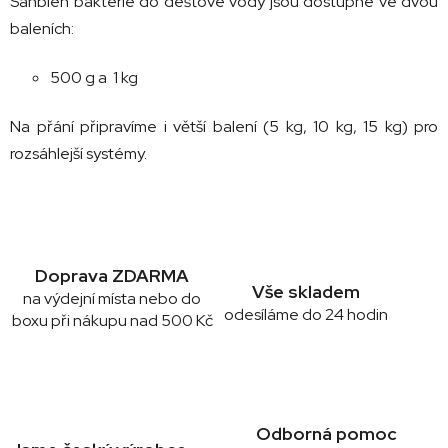
Sanbien bakterie do dešťové vody jsou dostupné ve dvou
baleních:
500 g a 1 kg
Na přání připravíme i větší balení (5 kg, 10 kg, 15 kg) pro
rozsáhlejší systémy.
Doprava ZDARMA
Vše skladem
na výdejní místa nebo do
odesíláme do 24 hodin
boxu při nákupu nad 500 Kč
Odborná pomoc