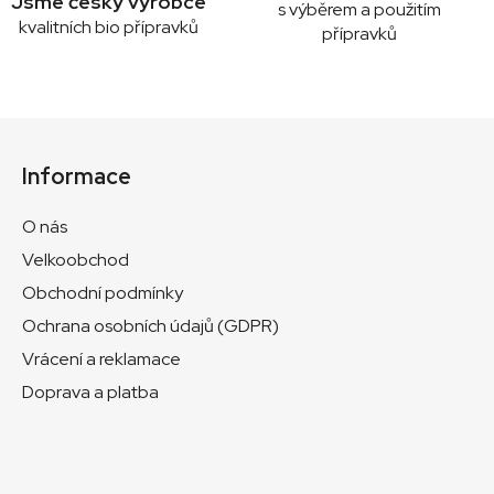
Jsme český výrobce
s výběrem a použitím
kvalitních bio přípravků
přípravků
Z
á
Informace
p
a
O nás
t
Velkoobchod
í
Obchodní podmínky
Ochrana osobních údajů (GDPR)
Vrácení a reklamace
Doprava a platba