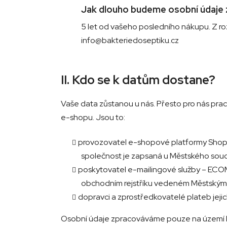
Jak dlouho budeme osobní údaje
5 let od vašeho posledního nákupu. Z roz
info@bakteriedoseptiku.cz
II. Kdo se k datům dostane?
Vaše data zůstanou u nás. Přesto pro nás pra
e-shopu. Jsou to:
provozovatel e-shopové platformy Shopte
společnost je zapsaná u Městského soudu
poskytovatel e-mailingové služby – ECOM
obchodním rejstříku vedeném Městským 
dopravci a zprostředkovatelé plateb jej
Osobní údaje zpracováváme pouze na území E