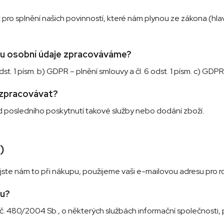
o splnění našich povinností, které nám plynou ze zákona (hlav
du osobní údaje zpracováváme?
t. 1 písm. b) GDPR – plnění smlouvy a čl. 6 odst. 1 písm. c) GDPR 
 zpracovávat?
od posledního poskytnutí takové služby nebo dodání zboží.
)
 jste nám to při nákupu, použijeme vaši e-mailovou adresu pro r
du?
č. 480/2004 Sb., o některých službách informační společnosti, 