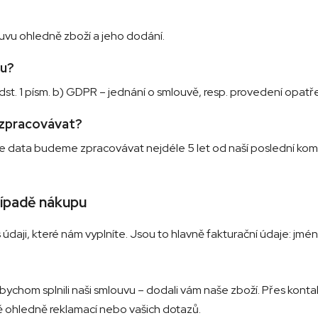
uvu ohledně zboží a jeho dodání.
du?
dst. 1 písm. b) GDPR – jednání o smlouvě, resp. provedení opatř
 zpracovávat?
e data budeme zpracovávat nejdéle 5 let od naší poslední kom
řípadě nákupu
aji, které nám vyplníte. Jsou to hlavně fakturační údaje: jméno,
ychom splnili naši smlouvu – dodali vám naše zboží. Přes kont
ě ohledně reklamací nebo vašich dotazů.