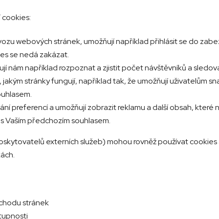
 cookies:
ovozu webových stránek, umožňují například přihlásit se do zabe
ies se nedá zakázat.
ují nám například rozpoznat a zjistit počet návštěvníků a sledova
jakým stránky fungují, například tak, že umožňují uživatelům sna
ouhlasem.
ování preferencí a umožňují zobrazit reklamu a další obsah, kter
 s Vaším předchozím souhlasem.
poskytovatelů externích služeb) mohou rovněž používat cookie
ách.
 chodu stránek
stupnosti