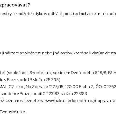
 zpracovávat?
esílky se můžete kdykoliv odhlásit prostřednictvím e-mailu neb
cují některé společnosti nebo jiné osoby, které se k datům do
t (společnost Shoptet a.s., se sídlem Dvořeckého 628/8, Břev
 v Praze, oddíl B vložka 25 395)
AIL.CZ, s.r.o., Na Zderaze 1275/15, 120 00 Praha 2, IČO: 02
soudem v Praze, oddíl C 223183, vložka 223183
ichž seznam naleznete na
www.bakteriedoseptiku.cz/doprava-a
vropské unie.