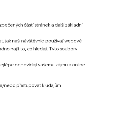
zpečených částí stránek a další základní
t, jak naši návštěvníci používají webové
dno najít to, co hledají. Tyto soubory
é nejlépe odpovídají vašemu zájmu a online
s a/nebo přistupovat k údajům