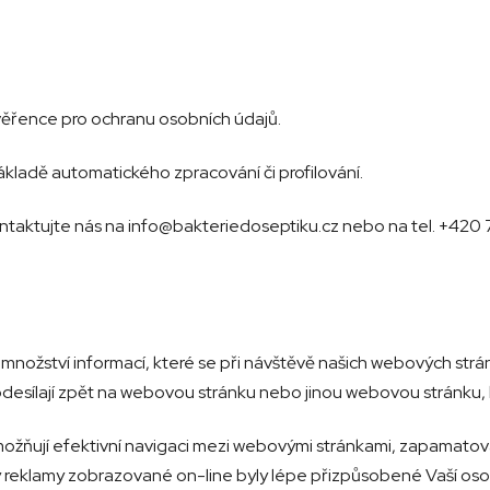
řence pro ochranu osobních údajů.
ákladě automatického zpracování či profilování.
ontaktujte nás na info@bakteriedoseptiku.cz nebo na tel. +42
množství informací, které se při návštěvě našich webových strá
odesílají zpět na webovou stránku nebo jinou webovou stránku, 
ožňují efektivní navigaci mezi webovými stránkami, zapamatován
aby reklamy zobrazované on-line byly lépe přizpůsobené Vaší os