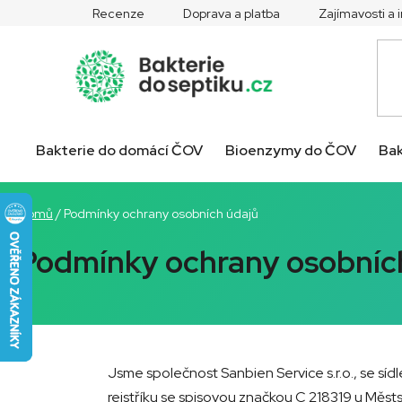
Přejít
Recenze
Doprava a platba
Zajímavosti a
na
obsah
Bakterie do domácí ČOV
Bioenzymy do ČOV
Bak
Domů
/
Podmínky ochrany osobních údajů
Podmínky ochrany osobníc
Jsme společnost Sanbien Service s.r.o., se sí
rejstříku se spisovou značkou C 218319 u Měs