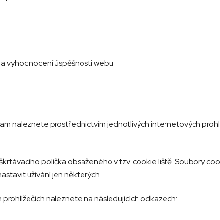
i a vyhodnocení úspěšnosti webu
znam naleznete prostřednictvím jednotlivých internetových prohlí
krtávacího políčka obsaženého v tzv. cookie liště. Soubory co
stavit užívání jen některých.
h prohlížečích naleznete na následujících odkazech: