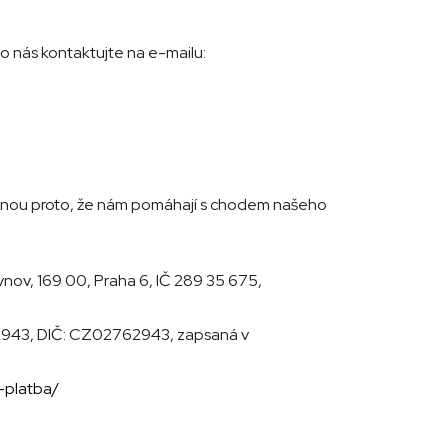
o nás kontaktujte na e-mailu:
stanou proto, že nám pomáhají s chodem našeho
nov, 169 00, Praha 6, IČ 289 35 675,
762943, DIČ: CZ02762943, zapsaná v
-platba/