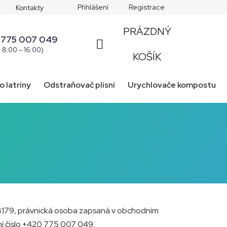
Přihlášení
Registrace
Kontakty
PRÁZDNÝ
 775 007 049
: 8:00 – 16:00)
NÁKUPNÍ
KOŠÍK
KOŠÍK
o latríny
Odstraňovač plísní
Urychlovače kompostu
2348179, právnická osoba zapsaná v obchodním
ní číslo +420 775 007 049.