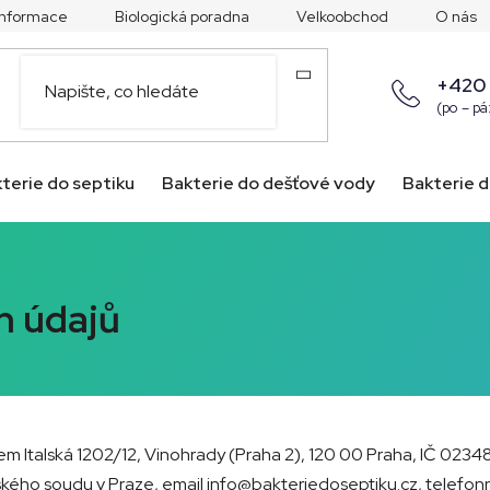
 informace
Biologická poradna
Velkoobchod
O nás
+420
(po – pá
terie do septiku
Bakterie do dešťové vody
Bakterie d
h údajů
dlem Italská 1202/12, Vinohrady (Praha 2), 120 00 Praha, IČ 0
tského soudu v Praze, email info@bakteriedoseptiku.cz, telefon