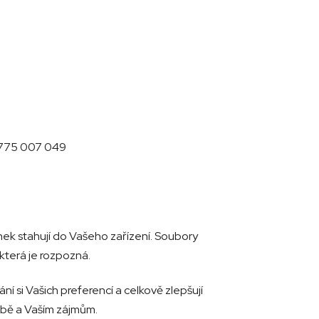
0 775 007 049
nek stahují do Vašeho zařízení. Soubory
která je rozpozná.
í si Vašich preferencí a celkově zlepšují
obě a Vaším zájmům.