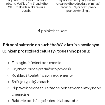
urychlení procesu rozkladu
vyvinuté pro rychlý rozklad
obsahu Vaší latríny či suchého
organického odpadu a eliminaci
WC. Rozkládá a zkapalňuje
zápachu. Nyní dostupné v
obsah...
praktickém 3 kg...
4
položek celkem
O
v
l
Přírodní bakterie do suchého WC a latrín s posíleným
á
účinkem pro rozklad celulázy (toaletního papíru).
d
a
Ekologické řešení bez chemie
c
í
Urychlení biodegradačních procesů
p
Rozkládá toaletní papír i exkrementy
r
Snižuje typický zápach
v
Přípravek neobsahuje žádné nebezpečné látky nebo
k
chemikálie
y
v
Bakterie pocházející z české laboratoře