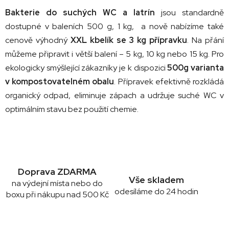
ý
p
Bakterie do suchých WC a latrín
jsou standardně
i
dostupné v baleních 500 g, 1 kg, a nově nabízíme také
s
cenově výhodný
XXL kbelík se 3 kg přípravku
. Na přání
u
můžeme připravit i větší balení – 5 kg, 10 kg nebo 15 kg. Pro
ekologicky smýšlející zákazníky je k dispozici
500g varianta
v kompostovatelném obalu
. Přípravek efektivně rozkládá
organický odpad, eliminuje zápach a udržuje suché WC v
optimálním stavu bez použití chemie.
Doprava ZDARMA
Vše skladem
na výdejní místa nebo do
odesíláme do 24 hodin
boxu při nákupu nad 500 Kč