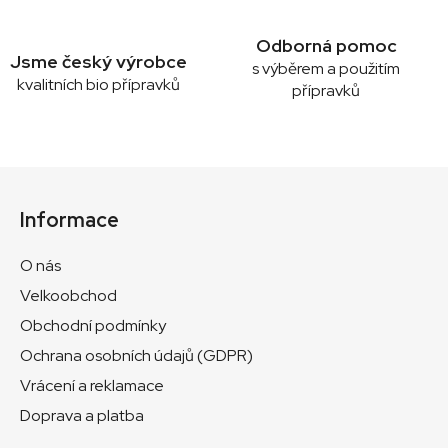
Odborná pomoc
Jsme český výrobce
s výběrem a použitím
kvalitních bio přípravků
přípravků
Z
á
Informace
p
a
O nás
t
Velkoobchod
í
Obchodní podmínky
Ochrana osobních údajů (GDPR)
Vrácení a reklamace
Doprava a platba