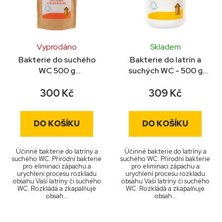
s
r
p
o
r
d
o
u
Vyprodáno
Skladem
d
k
Bakterie do suchého
Bakterie do latrín a
u
WC 500 g
suchých WC - 500 g
t
kompostovatelný obal
dóza
k
ů
300 Kč
309 Kč
t
ů
DO KOŠÍKU
DO KOŠÍKU
Účinné bakterie do latríny a
Účinné bakterie do latríny a
suchého WC. Přírodní bakterie
suchého WC. Přírodní bakterie
pro eliminaci zápachu a
pro eliminaci zápachu a
urychlení procesu rozkladu
urychlení procesu rozkladu
obsahu Vaší latríny či suchého
obsahu Vaší latríny či suchého
WC. Rozkládá a zkapalňuje
WC. Rozkládá a zkapalňuje
obsah...
obsah...