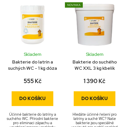
NOVINKA
Skladem
Skladem
Průměrné
Bakterie do latrín a
Bakterie do suchého
hodnocení
suchých WC - 1 kg dóza
WC XXL 3 kg kbelík
produktu
555 Kč
1 390 Kč
je
5,0
z
DO KOŠÍKU
DO KOŠÍKU
5
hvězdiček.
Účinné bakterie do latríny a
Hledáte účinné řešení pro
suchého WC. Přírodní bakterie
latríny a suché WC? Naše
pro eliminaci zápachu a
bakterie jsou speciálně