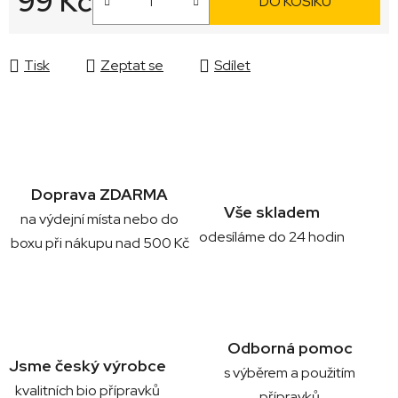
99 Kč
DO KOŠÍKU
Měrná cena:
Tisk
Zeptat se
Sdílet
Doprava ZDARMA
Vše skladem
na výdejní místa nebo do
odesíláme do 24 hodin
boxu při nákupu nad 500 Kč
Odborná pomoc
Jsme český výrobce
s výběrem a použitím
kvalitních bio přípravků
přípravků