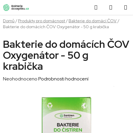
Přejít
Hledat
NÁKUP
na
obsah
KOŠÍK
Domů
/
Produkty pro domácnost
/
Bakterie do domácí ČOV
/
Bakterie do domácích ČOV Oxygenátor - 50 g krabička
Bakterie do domácích ČOV
Oxygenátor - 50 g
krabička
Průměrné
Neohodnoceno
Podrobnosti hodnocení
hodnocení
produktu
je
0,0
z
5