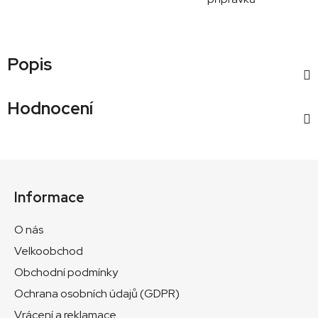
Popis
Hodnocení
Z
á
Informace
p
a
O nás
t
Velkoobchod
í
Obchodní podmínky
Ochrana osobních údajů (GDPR)
Vrácení a reklamace