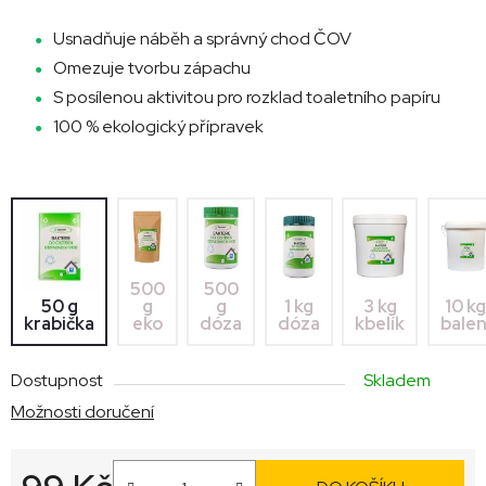
Usnadňuje náběh a správný chod ČOV
Omezuje tvorbu zápachu
S posílenou aktivitou pro rozklad toaletního papíru
100 % ekologický přípravek
500
500
10 k
50 g
g
g
1 kg
3 kg
balen
krabička
eko
dóza
dóza
kbelík
Dostupnost
Skladem
Možnosti doručení