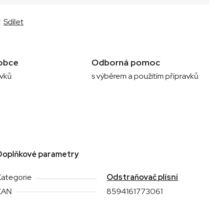
Sdílet
obce
Odborná pomoc
avků
s výběrem a použitím přípravků
Doplňkové parametry
Kategorie
Odstraňovač plísní
EAN
8594161773061