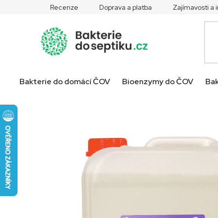
Přejít
Recenze
Doprava a platba
Zajímavosti a
na
obsah
Bakterie do domácí ČOV
Bioenzymy do ČOV
Bak