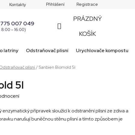
Přihlášení
Registrace
Kontakty
PRÁZDNÝ
 775 007 049
: 8:00 – 16:00)
NÁKUPNÍ
KOŠÍK
KOŠÍK
o latríny
Odstraňovač plísní
Urychlovače kompostu
Odstraňovač plísní
/
Sanbien Biomold 5l
ld 5l
odnocení
enzymatický přípravek sloužící k odstranění plísní ze zdiva a
ravku narušují buněčnou stěnu plísní a tímto způsobem je