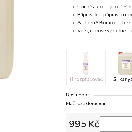
z
Účinné a ekologické řešen
5
Přípravek je připraven ihn
hvězdiček.
Sanbien ® Biomold je bez
Větší, cenově výhodné ba
1 l rozprašovač
5 l kany
Dostupnost
Možnosti doručení
995 Kč