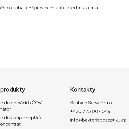
ého na obalu. Přípravek chraňte před mrazem a
 produkty
Kontakty
ie do domácích ČOV -
Sanbien Service s.r.o.
nátor
+420 775 007 049
ie do žump a septiků -
info@bakteriedoseptiku.cz
oncentrát