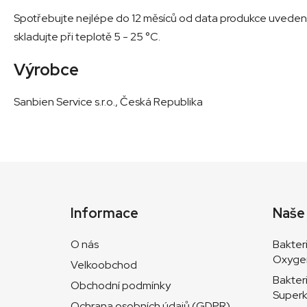
Spotřebujte nejlépe do 12 měsíců od data produkce uveden
skladujte při teplotě 5 - 25 °C.
Výrobce
Sanbien Service s.r.o., Česká Republika
Z
á
Informace
Naše
p
a
O nás
Bakter
t
Oxyge
Velkoobchod
í
Bakter
Obchodní podmínky
Superk
Ochrana osobních údajů (GDPR)