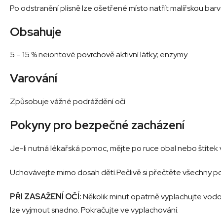
Po odstranění plísně lze ošetřené místo natřít malířskou bar
Obsahuje
5 – 15 % neiontové povrchově aktivní látky; enzymy
Varování
Způsobuje vážné podráždění očí
Pokyny pro bezpečné zacházení
Je-li nutná lékařská pomoc, mějte po ruce obal nebo štítek 
Uchovávejte mimo dosah dětí.Pečlivě si přečtěte všechny poky
PŘI ZASAŽENÍ OČÍ:
Několik minut opatrně vyplachujte vodou
lze vyjmout snadno. Pokračujte ve vyplachování.