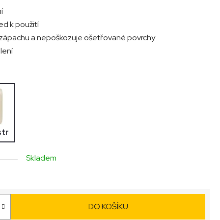
í
ed k použití
 zápachu a nepoškozuje ošetřované povrchy
lení
str
Skladem
DO KOŠÍKU