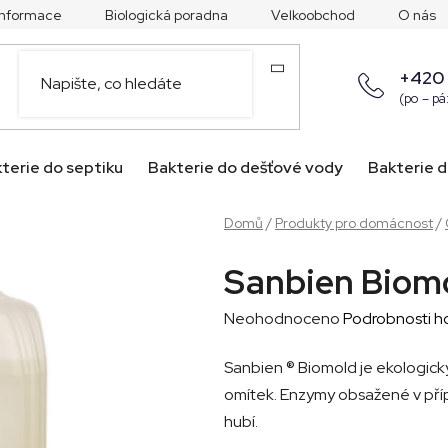
 informace
Biologická poradna
Velkoobchod
O nás
+420
(po – pá
terie do septiku
Bakterie do dešťové vody
Bakterie d
Domů
/
Produkty pro domácnost
/
Sanbien Biomo
Průměrné
Neohodnoceno
Podrobnosti h
hodnocení
Sanbien ® Biomold je ekologický 
produktu
omítek. Enzymy obsažené v příp
je
hubí.
0,0