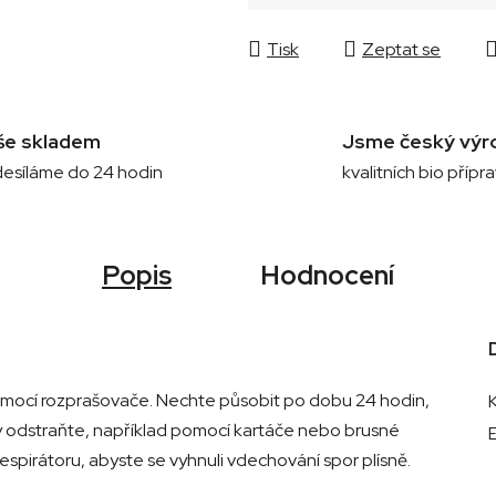
Měrná cena:
Tisk
Zeptat se
še skladem
Jsme český výr
esíláme do 24 hodin
kvalitních bio přípr
Popis
Hodnocení
omocí rozprašovače. Nechte působit po dobu 24 hodin,
y odstraňte, například pomocí kartáče nebo brusné
espirátoru, abyste se vyhnuli vdechování spor plísně.