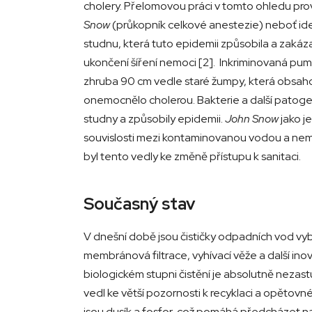
cholery. Přelomovou práci v tomto ohledu pro
Snow
(průkopník celkové anestezie) neboť ide
studnu, která tuto epidemii způsobila a zakázal
ukončení šíření nemoci [2]. Inkriminovaná pu
zhruba 90 cm vedle staré žumpy, která obsahov
onemocnělo cholerou. Bakterie a další patoge
studny a způsobily epidemii.
John Snow
jako j
souvislosti mezi kontaminovanou vodou a ne
byl tento vedly ke změně přístupu k sanitaci.
Současný stav
V dnešní době jsou čističky odpadních vod vyb
membránová filtrace, vyhívací věže a další inov
biologickém stupni čistění je absolutně nezas
vedl ke větší pozornosti k recyklaci a opětovn
jsou dusík a fosfor, což pomáhá předcházet n