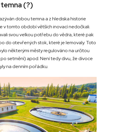
 temna (?)
zýván dobou temna a z hlediska historie
e v tomto období větších inovací nedočkali.
vali svou velkou potřebu do vědra, které pak
ebo do otevřených stok, které je lemovaly. Toto
 bylo některými městy regulováno na určitou
 po setmění) apod. Není tedy divu, že divoce
byly na denním pořádku.