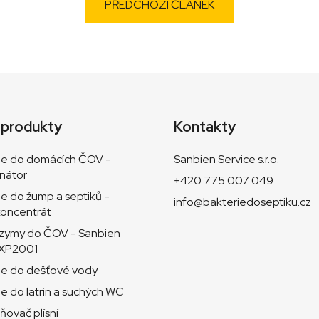
PŘEDCHOZÍ ČLÁNEK
 produkty
Kontakty
ie do domácích ČOV -
Sanbien Service s.r.o.
nátor
+420 775 007 049
ie do žump a septiků -
info@bakteriedoseptiku.cz
oncentrát
zymy do ČOV - Sanbien
 XP2001
ie do dešťové vody
ie do latrín a suchých WC
ňovač plísní