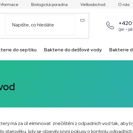
 informace
Biologická poradna
Velkoobchod
O nás
+420
(po – pá
terie do septiku
Bakterie do dešťové vody
Bakterie d
 vod
erý má za cíl eliminovat znečištění z odpadních vod tak, aby byl
 do starověku, kdy se objevily první pokusy o kontrolu odpadních