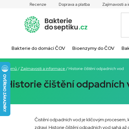
Přejít
Recenze
Doprava a platba
Zajímavosti a
na
obsah
Bakterie do domácí ČOV
Bioenzymy do ČOV
Bak
Domů
/
Zajímavosti a informace
/
Historie čištění odpadních vod
Historie čištění odpadních
Čistění odpadních vod je klíčovým procesem, kt
zdraví. Historie čištění odpadních vod sahá až