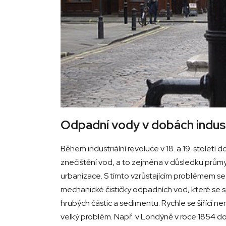
Odpadní vody v dobách indust
Během industriální revoluce v 18. a 19. století
znečištění vod, a to zejména v důsledku průmy
urbanizace. S tímto vzrůstajícím problémem se 
mechanické čističky odpadních vod, které se s
hrubých částic a sedimentu. Rychle se šířící n
velký problém. Např. v Londýně v roce 1854 do