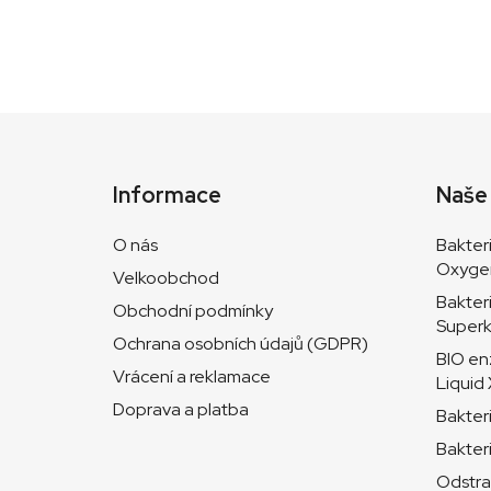
Z
á
Informace
Naše
p
a
O nás
Bakter
t
Oxyge
Velkoobchod
í
Bakter
Obchodní podmínky
Superk
Ochrana osobních údajů (GDPR)
BIO en
Vrácení a reklamace
Liquid
Doprava a platba
Bakter
Bakter
Odstra