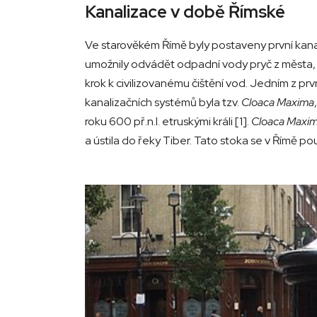
Kanalizace v době Římské
Ve starověkém Římě byly postaveny první kanal
umožnily odvádět odpadní vody pryč z města,
krok k civilizovanému čištění vod. Jedním z pr
kanalizačních systémů byla tzv.
Cloaca Maxima
roku 600 př.n.l. etruskými králi [1].
Cloaca Maxi
a ústila do řeky Tiber. Tato stoka se v Římě použ