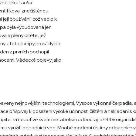
vedl lékař
John
ntifikoval znečištěnou
 její používání, což vedlo k
mpa byla vybudovaná jen
ala pleny dítěte, jež
ny z této žumpy prosákly do
eden z prvních pochopil
mocemi. Vědecké objevy jako
aveny nejnovějšími technologiemi. Vysoce výkonná čerpadla, ae
ace přispívají k dosažení vysoké účinnosti čištění a nakládání s 
tupitelná neboť ve svém metabolism odbourají až 99% organické
ému využití odpadních vod. Mnohé moderní čistírny odpadních vod
adměrné eutrofizaci (obohacování o živiny) vodních ekosystémů