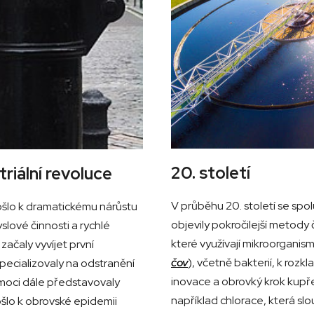
20. století
riální revoluce
V průběhu 20. století se spo
 došlo k dramatickému nárůstu
objevily pokročilejší metody 
slové činnosti a rychlé
které využívají mikroorganism
začaly vyvíjet první
čov
), včetně bakterií, k rozk
pecializovaly na odstranění
inovace a obrovký krok kupře
emoci dále představovaly
například chlorace, která sl
šlo k obrovské epidemii