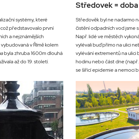
Středovek = doba
izační systémy, které
Středověk byl ne nadarmo na
 což představovalo první
čistění odpadních vod jsme s
vních a nejznámějších
Např. lidé ve městěch vykoná
, vybudovaná v Římě kolem
vylévali buď přímo na ulici n
ma
byla zhruba 1600m dlouhá
vylévání extrementů na ulici
ívala až do 19. století.
hodinu nebo část dne (např.
se šířící epidemie a nemoci 