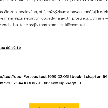
stále zdokonalováno, přičemž výzkum a inovace směřují k efek
ké minimalizují negativní dopady na životní prostředí. Ochrana vo
vod, a bakterie hrají v tomto procesu klíčovou roli.
sou důležité
er/text?doc=Perseus:text:1999.02.0151:book=1:chapter=56
pt?id=hvd.32044103087938&view=1up&seq=331