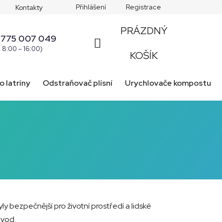
Přihlášení
Registrace
Kontakty
PRÁZDNÝ
 775 007 049
: 8:00 – 16:00)
NÁKUPNÍ
KOŠÍK
KOŠÍK
o latríny
Odstraňovač plísní
Urychlovače kompostu
y bezpečnější pro životní prostředí a lidské
 vod.