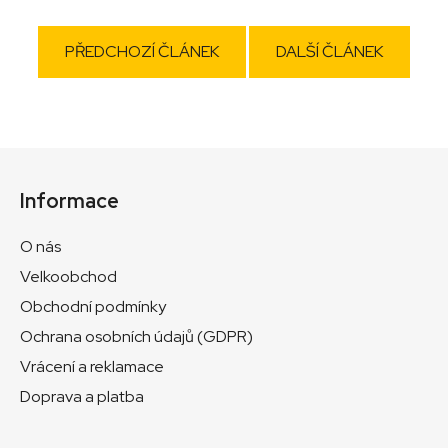
PŘEDCHOZÍ ČLÁNEK
DALŠÍ ČLÁNEK
Z
á
Informace
p
a
O nás
t
Velkoobchod
í
Obchodní podmínky
Ochrana osobních údajů (GDPR)
Vrácení a reklamace
Doprava a platba