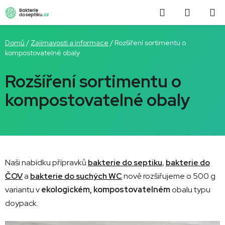
Přejít
Hledat
NÁKUP
na
obsah
KOŠÍK
Domů
/
Zajímavosti a informace
/
Rozšíření sortimentu o
kompostovatelné obaly
Rozšíření sortimentu o
kompostovatelné obaly
Naši nabídku přípravků
bakterie do septiku
,
bakterie do
ČOV
a
bakterie do suchých WC
nově rozšiřujeme o 500 g
variantu v
ekologickém, kompostovatelném
obalu typu
doypack.