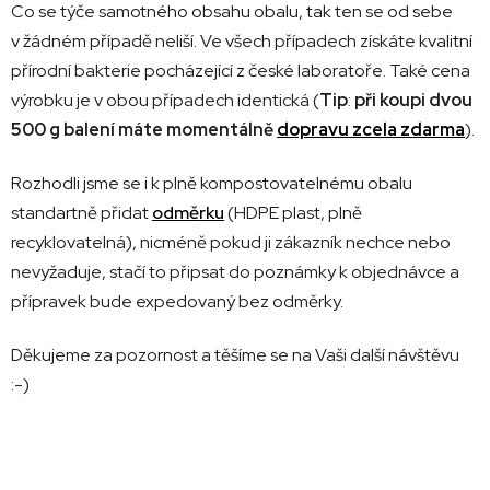
Co se týče samotného obsahu obalu, tak ten se od sebe
v žádném případě neliší. Ve všech případech získáte kvalitní
přírodní bakterie pocházející z české laboratoře. Také cena
výrobku je v obou případech identická (
Tip
:
při koupi dvou
500 g balení máte momentálně
dopravu zcela zdarma
).
Rozhodli jsme se i k plně kompostovatelnému obalu
standartně přidat
odměrku
(HDPE plast, plně
recyklovatelná), nicméně pokud ji zákazník nechce nebo
nevyžaduje, stačí to připsat do poznámky k objednávce a
přípravek bude expedovaný bez odměrky.
Děkujeme za pozornost a těšíme se na Vaši další návštěvu
:-)