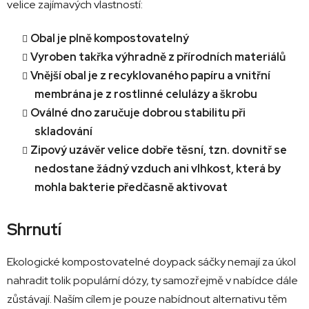
velice zajímavých vlastností:
Obal je plně kompostovatelný
Vyroben takřka výhradně z přírodních materiálů
Vnější obal je z recyklovaného papíru a vnitřní
membrána je z rostlinné celulázy a škrobu
Oválné dno zaručuje dobrou stabilitu při
skladování
Zipový uzávěr velice dobře těsní, tzn. dovnitř se
nedostane žádný vzduch ani vlhkost, která by
mohla bakterie předčasně aktivovat
Shrnutí
Ekologické kompostovatelné doypack sáčky nemají za úkol
nahradit tolik populární dózy, ty samozřejmě v nabídce dále
zůstávají. Naším cílem je pouze nabídnout alternativu těm