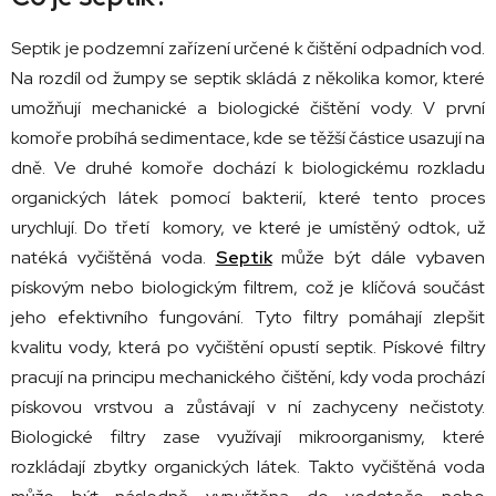
Septik je podzemní zařízení určené k čištění odpadních vod.
Na rozdíl od žumpy se septik skládá z několika komor, které
umožňují mechanické a biologické čištění vody. V první
komoře probíhá sedimentace, kde se těžší částice usazují na
dně. Ve druhé komoře dochází k biologickému rozkladu
organických látek pomocí bakterií, které tento proces
urychlují. Do třetí komory, ve které je umístěný odtok, už
natéká vyčištěná voda.
Septik
může být dále vybaven
pískovým nebo biologickým filtrem, což je klíčová součást
jeho efektivního fungování. Tyto filtry pomáhají zlepšit
kvalitu vody, která po vyčištění opustí septik. Pískové filtry
pracují na principu mechanického čištění, kdy voda prochází
pískovou vrstvou a zůstávají v ní zachyceny nečistoty.
Biologické filtry zase využívají mikroorganismy, které
rozkládají zbytky organických látek. Takto vyčištěná voda