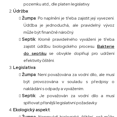
pozemku atd., dle platen legislativy.
Údržba
:
Žumpa
: Po naplnění je třeba zajistit její vyvezení.
Údržba je jednoduchá, ale pravidelný vývoz
může být finančně náročný.
Septik
: Kromě pravidelného vyvážení je třeba
zajistit údržbu biologického procesu.
Bakterie
do septiku
se obvykle doplňují pro udržení
efektivity čištění.
Legislativa
:
Žumpa
: Není považována za vodní dílo, ale musí
být provozována v souladu s předpisy o
nakládání s odpady a vyvážením.
Septik
: Je považován za vodní dílo a musí
splňovat přísnější legislativní požadavky
Ekologický aspekt
:
Žumpa
: Neprovádí biologické čištění, což může