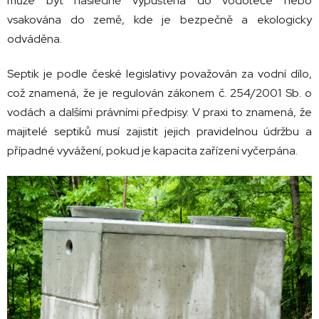
může být následně vypuštěna do vodoteče nebo
vsakována do země, kde je bezpečně a ekologicky
odváděna.
Septik je podle české legislativy považován za vodní dílo,
což znamená, že je regulován zákonem č. 254/2001 Sb. o
vodách a dalšími právními předpisy. V praxi to znamená, že
majitelé septiků musí zajistit jejich pravidelnou údržbu a
případné vyvážení, pokud je kapacita zařízení vyčerpána.