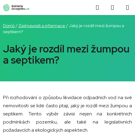
Přejít
Hledat
NÁKUP
na
obsah
KOŠÍK
Domů
/
Zajímavosti a informace
/
Jaký je rozdíl mezi žumpou a
septikem?
Jaký je rozdíl mezi žumpou
a septikem?
Při rozhodování o způsobu likvidace odpadních vod na své
nemovitosti se lidé často ptají, jaký je rozdíl mezi žumpou a
septikem. Tento výběr závisí nejen na konkrétních
podmínkách pozemku, ale také na legislativních
požadavcích a ekologických aspektech.