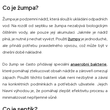
Co je žumpa?
Žumpa je podzemní nádrž, která slouží k ukládání odpadních
vod. Na rozdíl od septiku se žumpa nezabývá biologickým
čištěním vody, ale pouze její akumulací. Jakmile je nádrž
plná, je nutné ji nechat vyvézt. Použití
žumpy
je jednoduché,
ale přináší potřebu pravidelného vývozu, což může být v
dnešní době nákladné.
Do žump se často přidávají speciální
anaerobní bakterie
,
které pomáhají ztekucovat obsah nádrže a zároveň omezují
zápach. Použití těchto bakterií však není nezbytné a závisí
na konkrétních podmínkách a potřebách uživatele. Jejich
hlavní výhodou je, že pomáhají zlepšit efektivitu procesu a
minimalizovat nepříjemné vůně.
Co je septik?