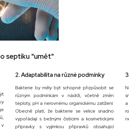
do septiku "umět"
2. Adaptabilita na různé podmínky
3
Bakterie by měly být schopné přizpůsobit se
N
ýt
různým podmínkám v nádrží, včetně změn
s
ky
teploty, pH a nerovnému organickému zatížení.
a
je
Obecně platí, že bakterie se velice snadno
r
ů,
vypořádají s bežnými čistícími a kosmetickými
n
 v
přípravky s vyjímkou přípravků obsahující