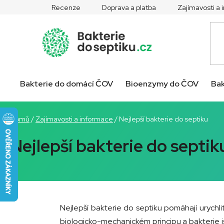
Přejít
Recenze
Doprava a platba
Zajímavosti a
na
obsah
Bakterie do domácí ČOV
Bioenzymy do ČOV
Bak
Domů
/
Zajímavosti a informace
/
Nejlepší bakterie do septiku
Nejlepší bakterie do septik
Nejlepší bakterie do septiku pomáhají urychlit
biologicko-mechanickém principu a bakterie js