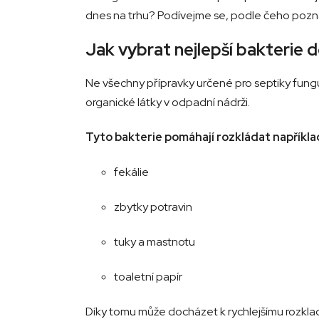
dnes na trhu? Podívejme se, podle čeho pozna
Jak vybrat nejlepší bakterie 
Ne všechny přípravky určené pro septiky fungu
organické látky v odpadní nádrži.
Tyto bakterie pomáhají rozkládat napříkla
fekálie
zbytky potravin
tuky a mastnotu
toaletní papír
Díky tomu může docházet k rychlejšímu rozkl