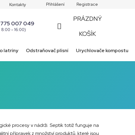
Přihlášení
Registrace
Kontakty
PRÁZDNÝ
 775 007 049
: 8:00 – 16:00)
NÁKUPNÍ
KOŠÍK
KOŠÍK
o latríny
Odstraňovač plísní
Urychlovače kompostu
gické procesy v nádrži. Septik totiž funguje na
itní přípravek z množství produktů, které jsou