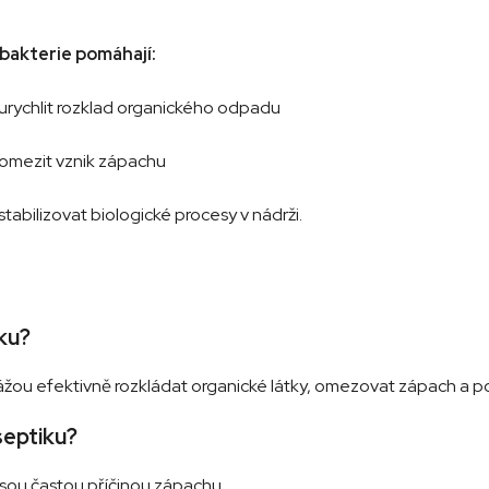
bakterie pomáhají:
urychlit rozklad organického odpadu
omezit vznik zápachu
stabilizovat biologické procesy v nádrži.
iku?
okážou efektivně rozkládat organické látky, omezovat zápach a p
septiku?
 jsou častou příčinou zápachu.