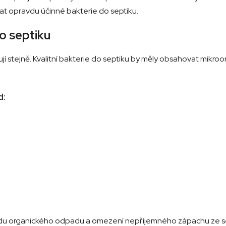
t opravdu účinné bakterie do septiku.
do septiku
jí stejně. Kvalitní bakterie do septiku by měly obsahovat mikro
d:
adu organického odpadu a omezení nepříjemného zápachu ze s