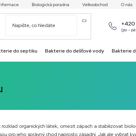
 informace
Biologická poradna
Velkoobchod
O nás
+420
(po – pá
terie do septiku
Bakterie do dešťové vody
Bakterie d
u
 rozklad organických látek, omezit zápach a stabilizovat biolo
ou pro jeho správný chod naprosto zásadní. Jak ale vybrat kval