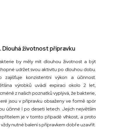
. Dlouhá životnost přípravku
akterie by měly mít dlouhou životnost a být
chopné udržet svou aktivitu po dlouhou dobu.
o zajišťuje konzistentní výkon a účinnost.
ětšina výrobků uvádí expiraci okolo 2 let,
icméně z našich poznatků vyplývá, že bakterie,
teré jsou v přípravku obsaženy ve formě spór
sou účinné I po deseti letech. Jejich největším
epřítelem je v tomto případě vlhkost, a proto
e vždy nutné balení s přípravkem dobře uzavřít.