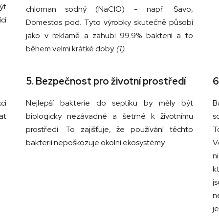
ýt
chlornan sodný (NaClO) - např. Savo,
cí
Domestos pod. Tyto výrobky skutečně působí
jako v reklamě a zahubí 99.9% bakterií a to
během velmi krátké doby.
(1)
5. Bezpečnost pro životní prostředí
6
ci
Nejlepší bakterie do septiku by měly být
B
at
biologicky nezávadné a šetrné k životnímu
s
prostředí. To zajišťuje, že používání těchto
T
bakterií nepoškozuje okolní ekosystémy.
V
n
k
j
n
j