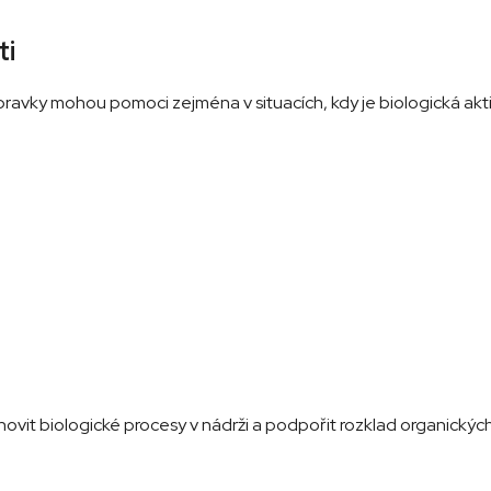
ti
ípravky mohou pomoci zejména v situacích, kdy je biologická akti
vit biologické procesy v nádrži a podpořit rozklad organických