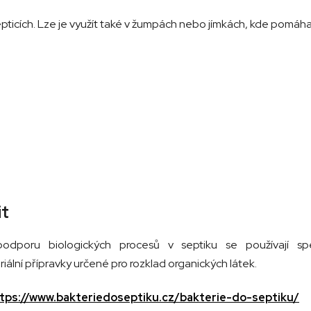
epticích. Lze je využít také v žumpách nebo jímkách, kde pomáha
it
odporu biologických procesů v septiku se používají spe
iální přípravky určené pro rozklad organických látek.
tps://www.bakteriedoseptiku.cz/bakterie-do-septiku/