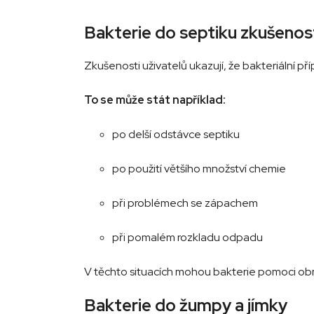
Bakterie do septiku zkušenos
Zkušenosti uživatelů ukazují, že bakteriální př
To se může stát například:
po delší odstávce septiku
po použití většího množství chemie
při problémech se zápachem
při pomalém rozkladu odpadu
V těchto situacích mohou bakterie pomoci obno
Bakterie do žumpy a jímky