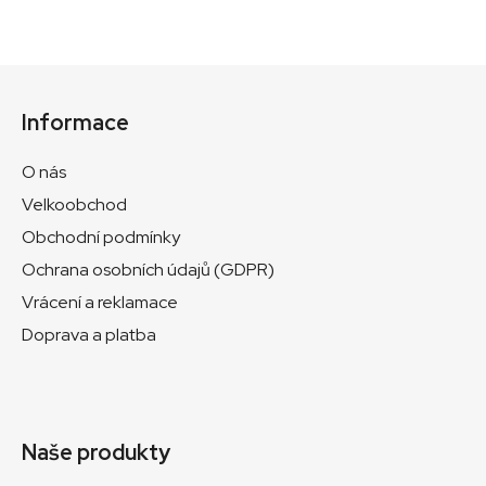
Z
á
Informace
p
a
O nás
t
Velkoobchod
í
Obchodní podmínky
Ochrana osobních údajů (GDPR)
Vrácení a reklamace
Doprava a platba
Naše produkty