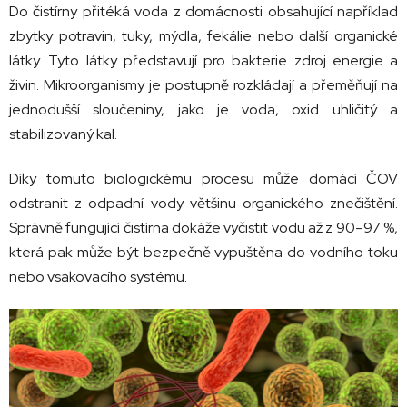
Do
čistírny
přitéká
voda
z
domácnosti
obsahující
například
zbytky
potravin,
tuky,
mýdla,
fekálie
nebo
další
organické
látky.
Tyto
látky
představují
pro
bakterie
zdroj
energie
a
živin.
Mikroorganismy
je
postupně
rozkládají
a
přeměňují
na
jednodušší
sloučeniny,
jako
je
voda,
oxid
uhličitý
a
stabilizovaný
kal.
Díky
tomuto
biologickému
procesu
může
domácí
ČOV
odstranit
z
odpadní
vody
většinu
organického
znečištění.
Správně
fungující
čistírna
dokáže
vyčistit
vodu
až
z 90–97 %,
která
pak
může
být
bezpečně
vypuštěna
do
vodního
toku
nebo
vsakovacího
systému.