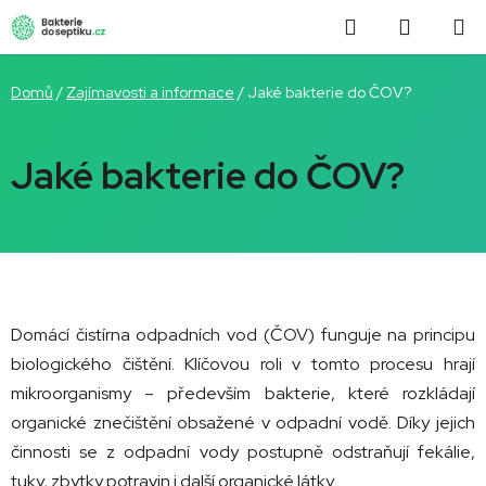
Přejít
Hledat
NÁKUP
na
obsah
KOŠÍK
Domů
/
Zajímavosti a informace
/
Jaké bakterie do ČOV?
Jaké bakterie do ČOV?
Domácí
čistírna
odpadních
vod (
ČOV)
funguje
na
principu
biologického
čištění.
Klíčovou
roli
v
tomto
procesu
hrají
mikroorganismy –
především
bakterie,
které
rozkládají
organické
znečištění
obsažené
v
odpadní
vodě.
Díky
jejich
činnosti
se
z
odpadní
vody
postupně
odstraňují
fekálie,
tuky,
zbytky
potravin
i
další
organické
látky.