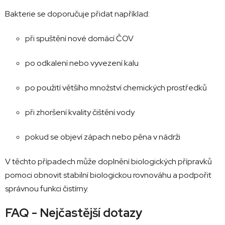
Bakterie
se
doporučuje
přidat
například:
při
spuštění
nové
domácí
ČOV
po
odkalení
nebo
vyvezení
kalu
po
použití
většího
množství
chemických
prostředků
při
zhoršení
kvality
čištění
vody
pokud
se
objeví
zápach
nebo
pěna
v
nádrži
V
těchto
případech
může
doplnění
biologických
přípravků
pomoci
obnovit
stabilní
biologickou
rovnováhu
a
podpořit
správnou
funkci
čistírny.
FAQ -
Nejčastější dotazy