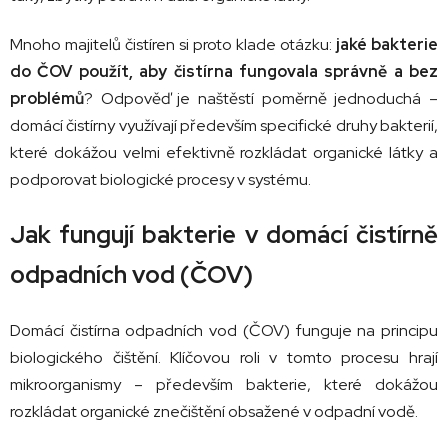
Mnoho
majitelů
čistíren
si
proto
klade
otázku:
jaké
bakterie
do
ČOV
použít,
aby
čistírna
fungovala
správně
a
bez
problémů
?
Odpověď
je
naštěstí
poměrně
jednoduchá –
domácí
čistírny
využívají
především
specifické
druhy
bakterií,
které
dokážou
velmi
efektivně
rozkládat
organické
látky
a
podporovat
biologické
procesy
v
systému.
Jak
fungují
bakterie
v
domácí
čistírně
odpadních
vod (
ČOV)
Domácí
čistírna
odpadních
vod (
ČOV)
funguje
na
principu
biologického
čištění.
Klíčovou
roli
v
tomto
procesu
hrají
mikroorganismy –
především
bakterie,
které
dokážou
rozkládat
organické
znečištění
obsažené
v
odpadní
vodě.