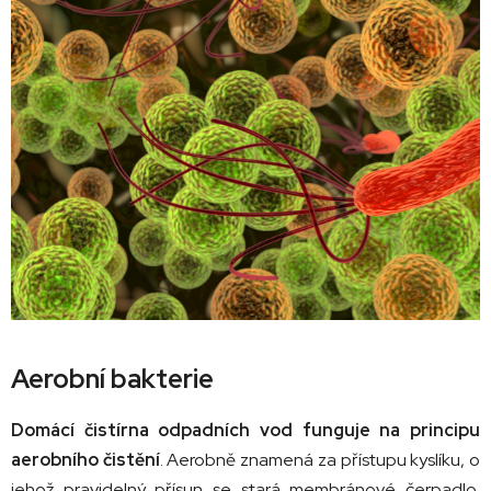
Aerobní bakterie
Domácí čistírna odpadních vod funguje na principu
aerobního čistění
. Aerobně znamená za přístupu kyslíku, o
jehož pravidelný přísun se stará membránové čerpadlo.