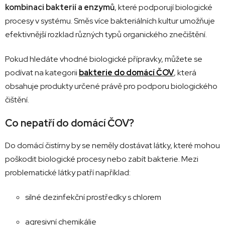
kombinaci
bakterií
a
enzymů
,
které
podporují
biologické
procesy
v
systému.
Směs
více
bakteriálních
kultur
umožňuje
efektivnější
rozklad
různých
typů
organického
znečištění.
Pokud
hledáte
vhodné
biologické
přípravky,
můžete
se
podívat
na
kategorii
bakterie
do
domácí
ČOV
,
která
obsahuje
produkty
určené
právě
pro
podporu
biologického
čištění.
Co
nepatří
do
domácí
ČOV?
Do
domácí
čistírny
by
se
neměly
dostávat
látky,
které
mohou
poškodit
biologické
procesy
nebo
zabít
bakterie.
Mezi
problematické
látky
patří
například:
silné
dezinfekční
prostředky
s
chlorem
agresivní
chemikálie