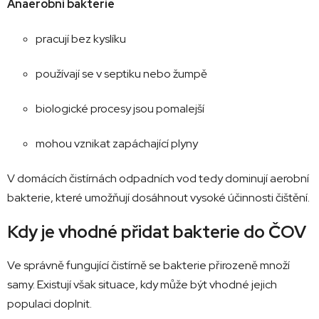
Anaerobní
bakterie
pracují
bez
kyslíku
používají
se
v
septiku
nebo
žumpě
biologické
procesy
jsou
pomalejší
mohou
vznikat
zapáchající
plyny
V
domácích
čistírnách
odpadních
vod
tedy
dominují
aerobní
bakterie,
které
umožňují
dosáhnout
vysoké
účinnosti
čištění.
Kdy
je
vhodné
přidat
bakterie
do
ČOV
Ve
správně
fungující
čistírně
se
bakterie
přirozeně
množí
samy.
Existují
však
situace,
kdy
může
být
vhodné
jejich
populaci
doplnit.