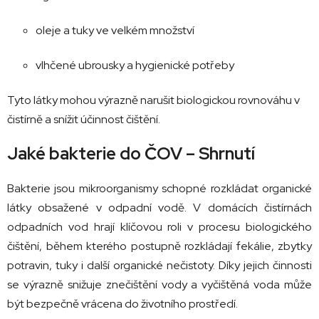
oleje
a
tuky
ve
velkém
množství
vlhčené
ubrousky
a
hygienické
potřeby
Tyto
látky
mohou
výrazně
narušit
biologickou
rovnováhu
v
čistírně
a
snížit
účinnost
čištění.
Jaké bakterie do ČOV – Shrnutí
Bakterie
jsou
mikroorganismy
schopné
rozkládat
organické
látky
obsažené
v
odpadní
vodě.
V
domácích
čistírnách
odpadních
vod
hrají
klíčovou
roli
v
procesu
biologického
čištění,
během
kterého
postupně
rozkládají
fekálie,
zbytky
potravin,
tuky
i
další
organické
nečistoty.
Díky
jejich
činnosti
se
výrazně
snižuje
znečištění
vody
a
vyčištěná
voda
může
být
bezpečně
vrácena
do
životního
prostředí.