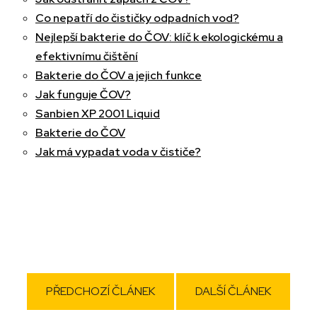
Co nepatří do čističky odpadních vod?
Nejlepší bakterie do ČOV: klíč k ekologickému a
efektivnímu čištění
Bakterie do ČOV a jejich funkce
Jak funguje ČOV?
Sanbien XP 2001 Liquid
Bakterie do ČOV
Jak má vypadat voda v čističe?
PŘEDCHOZÍ ČLÁNEK
DALŠÍ ČLÁNEK