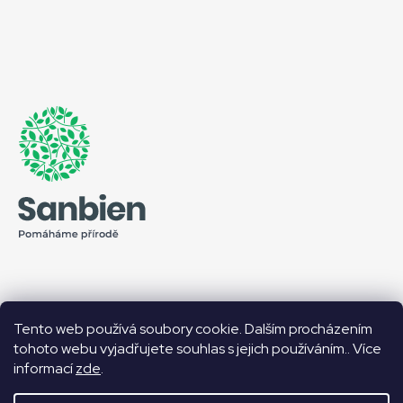
Tento web používá soubory cookie. Dalším procházením
Facebook
tohoto webu vyjadřujete souhlas s jejich používáním.. Více
informací
zde
.