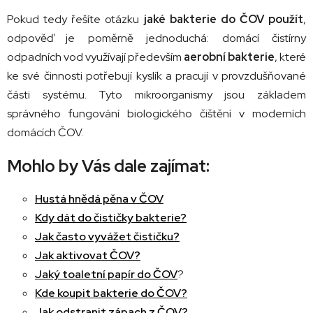
Pokud
tedy
řešíte
otázku
jaké
bakterie
do
ČOV
použít
,
odpověď
je
poměrně
jednoduchá:
domácí
čistírny
odpadních
vod
využívají
především
aerobní
bakterie
,
které
ke
své
činnosti
potřebují
kyslík
a
pracují
v
provzdušňované
části
systému.
Tyto
mikroorganismy
jsou
základem
správného
fungování
biologického
čištění
v
moderních
domácích
ČOV.
Mohlo by Vás dale zajímat:
Hustá hnědá pěna v ČOV
Kdy dát do čističky bakterie?
Jak často vyvážet čističku?
Jak aktivovat ČOV?
Jaký toaletní papír do ČOV
?
Kde koupit bakterie do ČOV?
Jak odstranit zápach z ČOV?