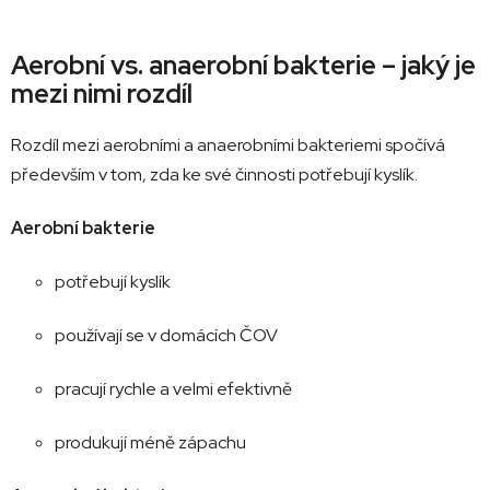
Aerobní
vs.
anaerobní
bakterie –
jaký
je
mezi
nimi
rozdíl
Rozdíl
mezi
aerobními
a
anaerobními
bakteriemi
spočívá
především
v
tom,
zda
ke
své
činnosti
potřebují
kyslík.
Aerobní
bakterie
potřebují
kyslík
používají
se
v
domácích
ČOV
pracují
rychle
a
velmi
efektivně
produkují
méně
zápachu