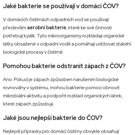
Jaké
bakterie
se
používají
v
domácí
ČOV?
V
domácích
čistírnách
odpadních
vod
se
používají
především
aerobní
bakterie
,
které
ke
své
činnosti
potřebují
kyslík.
Tyto
mikroorganismy
rozkládají
organické
látky
obsažené
v
odpadní
vodě
a
pomáhají
udržovat
stabilní
biologické
procesy
v
čistírně.
Pomohou
bakterie
odstranit
zápach
z
ČOV?
Ano.
Pokud
je
zápach
způsoben
narušením
biologické
rovnováhy
v
systému,
mohou
bakterie
pomoci
obnovit
mikrobiální
aktivitu
a
podpořit
rozklad
organických
látek,
které
zápach
způsobují.
Jaké
jsou
nejlepší
bakterie
do
ČOV?
Nejlepší
přípravky
pro
domácí
čistírny
obvykle
obsahují